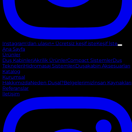
Instagram'dan ulaşın
+ Ücretsiz keşif iste
Keşif İste
Ana Sayfa
Ürünler
Duş Kabinleri
Akrilik Ürünler
Compact Sistemler
Duş
Tekneleri
Hidromasaj Sistemleri
Duşakabin Aksesuarları
Katalog
Kurumsal
Hakkımızda
Neden Duşal?
Belgelerimiz
İnsan Kaynakları
Referanslar
İletişim