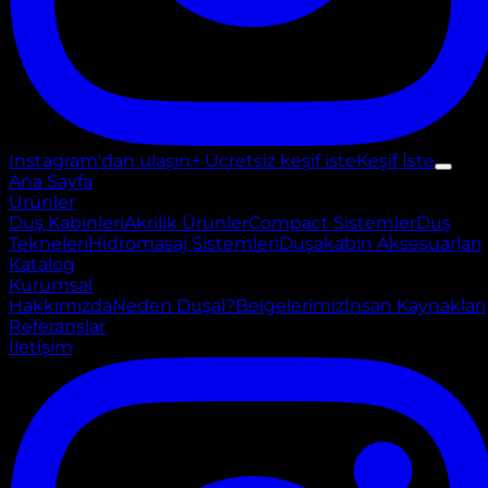
Instagram'dan ulaşın
+ Ücretsiz keşif iste
Keşif İste
Ana Sayfa
Ürünler
Duş Kabinleri
Akrilik Ürünler
Compact Sistemler
Duş
Tekneleri
Hidromasaj Sistemleri
Duşakabin Aksesuarları
Katalog
Kurumsal
Hakkımızda
Neden Duşal?
Belgelerimiz
İnsan Kaynakları
Referanslar
İletişim