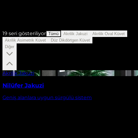
19
seri gösteriliyor
Tümü
Akrilik Jakuzi
Akrilik Oval Küvet
Akrilik Asimetrik Küvet
Düz Dikdörtgen Küvet
Diğer