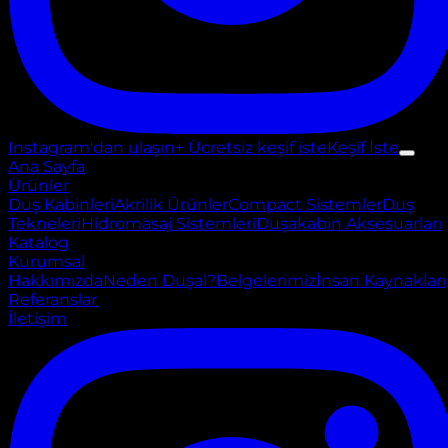
Instagram'dan ulaşın
+ Ücretsiz keşif iste
Keşif İste
Ana Sayfa
Ürünler
Duş Kabinleri
Akrilik Ürünler
Compact Sistemler
Duş
Tekneleri
Hidromasaj Sistemleri
Duşakabin Aksesuarları
Katalog
Kurumsal
Hakkımızda
Neden Duşal?
Belgelerimiz
İnsan Kaynakları
Referanslar
İletişim