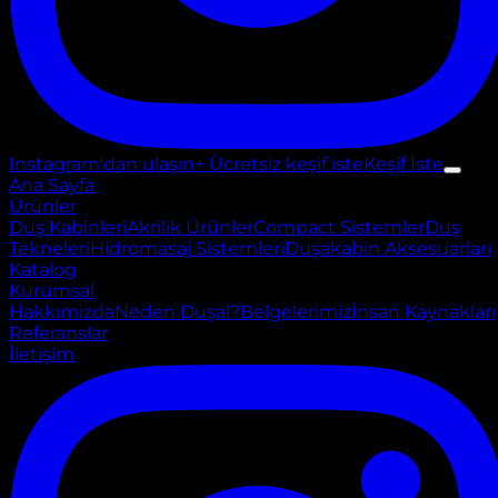
Instagram'dan ulaşın
+ Ücretsiz keşif iste
Keşif İste
Ana Sayfa
Ürünler
Duş Kabinleri
Akrilik Ürünler
Compact Sistemler
Duş
Tekneleri
Hidromasaj Sistemleri
Duşakabin Aksesuarları
Katalog
Kurumsal
Hakkımızda
Neden Duşal?
Belgelerimiz
İnsan Kaynakları
Referanslar
İletişim