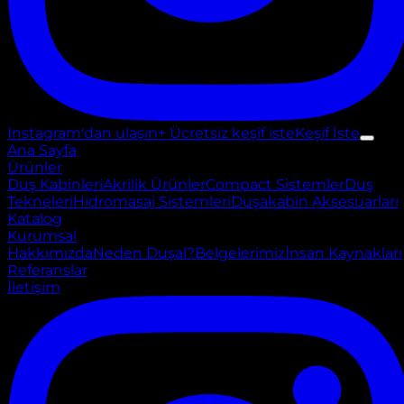
Instagram'dan ulaşın
+ Ücretsiz keşif iste
Keşif İste
Ana Sayfa
Ürünler
Duş Kabinleri
Akrilik Ürünler
Compact Sistemler
Duş
Tekneleri
Hidromasaj Sistemleri
Duşakabin Aksesuarları
Katalog
Kurumsal
Hakkımızda
Neden Duşal?
Belgelerimiz
İnsan Kaynakları
Referanslar
İletişim