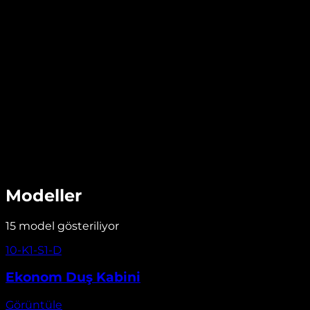
Sürgülü sistemler
· Aşağı Öveçler
Aşağı Öveçler Ekonom Duş Kabini
Aşağı Öveçler ilçesinde, Ekonom Duş Kabini, ölçüye
göre üretim ve tüm sistemler ile premium duş
deneyimi sunar. Tüm sistemler sayesinde banyonuza
ferah ve modern bir görünüm kazandırır.
Ölçüye göre üretim
Tüm sistemler
2 Yıl Garanti
Ücretsiz Keşif ve Danışmanlık
Modeller
15
model gösteriliyor
Görüntüle