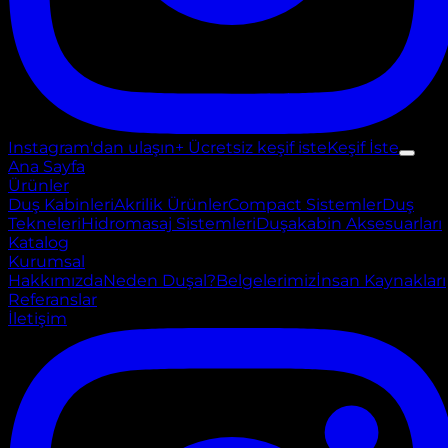
Instagram'dan ulaşın
+ Ücretsiz keşif iste
Keşif İste
Ana Sayfa
Ürünler
Duş Kabinleri
Akrilik Ürünler
Compact Sistemler
Duş
Tekneleri
Hidromasaj Sistemleri
Duşakabin Aksesuarları
Katalog
Kurumsal
Hakkımızda
Neden Duşal?
Belgelerimiz
İnsan Kaynakları
Referanslar
İletişim