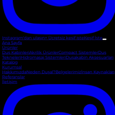
Instagram'dan ulaşın
+ Ücretsiz keşif iste
Keşif İste
Ana Sayfa
Ürünler
Duş Kabinleri
Akrilik Ürünler
Compact Sistemler
Duş
Tekneleri
Hidromasaj Sistemleri
Duşakabin Aksesuarları
Katalog
Kurumsal
Hakkımızda
Neden Duşal?
Belgelerimiz
İnsan Kaynakları
Referanslar
İletişim