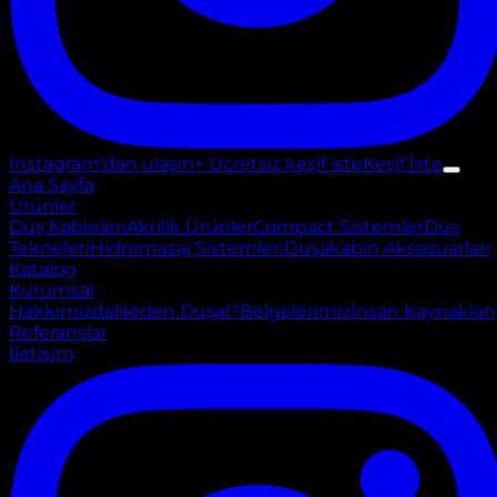
Instagram'dan ulaşın
+ Ücretsiz keşif iste
Keşif İste
Ana Sayfa
Ürünler
Duş Kabinleri
Akrilik Ürünler
Compact Sistemler
Duş
Tekneleri
Hidromasaj Sistemleri
Duşakabin Aksesuarları
Katalog
Kurumsal
Hakkımızda
Neden Duşal?
Belgelerimiz
İnsan Kaynakları
Referanslar
İletişim