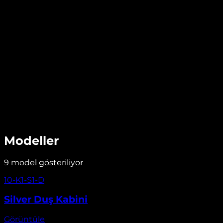
Sürgülü sistemler
· Atatürk
Atatürk Silver Duş Kabini
Atatürk ilçesinde, Silver Duş Kabini, ölçüye göre üretim
ve tüm sistemler ile premium duş deneyimi sunar. Tü
sistemler sayesinde banyonuza ferah ve modern bir
görünüm kazandırır.
Ölçüye göre üretim
Tüm sistemler
2 Yıl Garanti
Ücretsiz Keşif ve Danışmanlık
Modeller
9
model gösteriliyor
Görüntüle