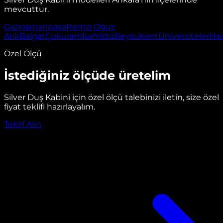
mevcuttur.
Gaziosmanpaşa
Remzi Oğuz
Arık
Balgat
Çukurambar
Yıldız
Beysukent
Üniversiteler
Ha
Özel Ölçü
İstediğiniz ölçüde üretelim
Silver Duş Kabini
için özel ölçü talebinizi iletin, size özel
fiyat teklifi hazırlayalım.
Teklif Alın