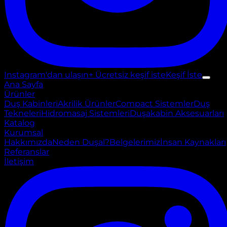
Instagram'dan ulaşın
+ Ücretsiz keşif iste
Keşif İste
Ana Sayfa
Ürünler
Duş Kabinleri
Akrilik Ürünler
Compact Sistemler
Duş
Tekneleri
Hidromasaj Sistemleri
Duşakabin Aksesuarları
Katalog
Kurumsal
Hakkımızda
Neden Duşal?
Belgelerimiz
İnsan Kaynakları
Referanslar
İletişim