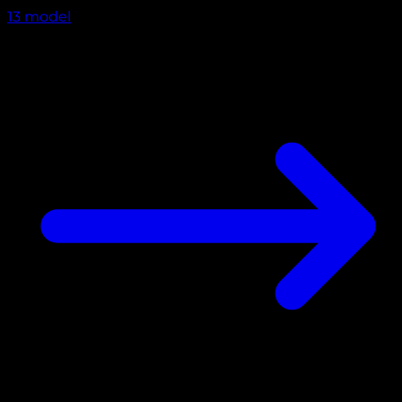
13
model