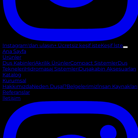
Instagram'dan ulaşın
+ Ücretsiz keşif iste
Keşif İste
Ana Sayfa
Ürünler
Duş Kabinleri
Akrilik Ürünler
Compact Sistemler
Duş
Tekneleri
Hidromasaj Sistemleri
Duşakabin Aksesuarları
Katalog
Kurumsal
Hakkımızda
Neden Duşal?
Belgelerimiz
İnsan Kaynakları
Referanslar
İletişim