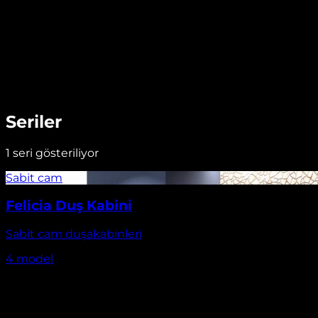
Seriler
1
seri gösteriliyor
Felicia Duş Kabini
Sabit cam duşakabinleri
4
model