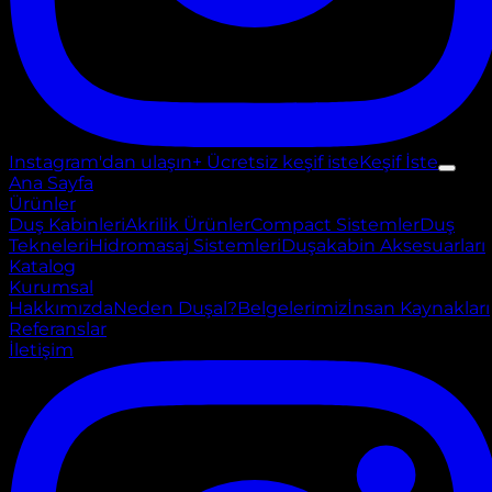
Instagram'dan ulaşın
+ Ücretsiz keşif iste
Keşif İste
Ana Sayfa
Ürünler
Duş Kabinleri
Akrilik Ürünler
Compact Sistemler
Duş
Tekneleri
Hidromasaj Sistemleri
Duşakabin Aksesuarları
Katalog
Kurumsal
Hakkımızda
Neden Duşal?
Belgelerimiz
İnsan Kaynakları
Referanslar
İletişim