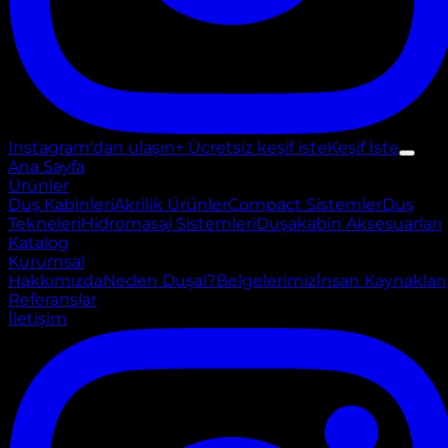
Instagram'dan ulaşın
+ Ücretsiz keşif iste
Keşif İste
Ana Sayfa
Ürünler
Duş Kabinleri
Akrilik Ürünler
Compact Sistemler
Duş
Tekneleri
Hidromasaj Sistemleri
Duşakabin Aksesuarları
Katalog
Kurumsal
Hakkımızda
Neden Duşal?
Belgelerimiz
İnsan Kaynakları
Referanslar
İletişim