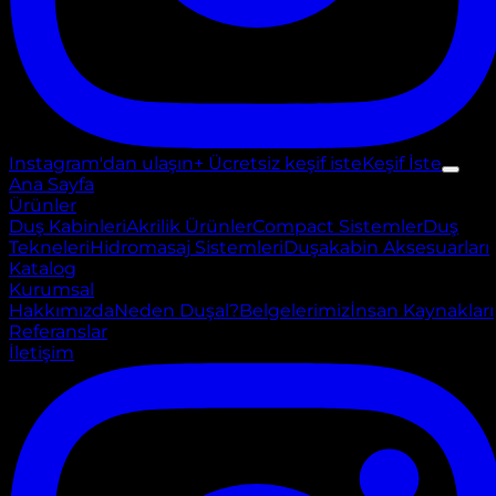
Instagram'dan ulaşın
+ Ücretsiz keşif iste
Keşif İste
Ana Sayfa
Ürünler
Duş Kabinleri
Akrilik Ürünler
Compact Sistemler
Duş
Tekneleri
Hidromasaj Sistemleri
Duşakabin Aksesuarları
Katalog
Kurumsal
Hakkımızda
Neden Duşal?
Belgelerimiz
İnsan Kaynakları
Referanslar
İletişim