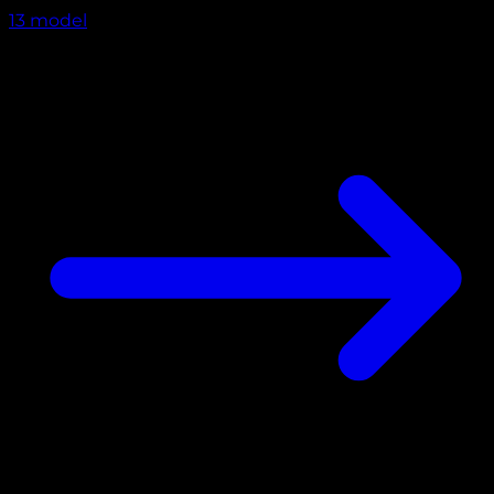
13
model