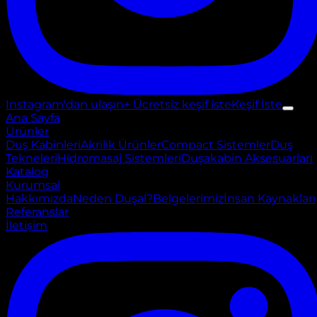
Instagram'dan ulaşın
+ Ücretsiz keşif iste
Keşif İste
Ana Sayfa
Ürünler
Duş Kabinleri
Akrilik Ürünler
Compact Sistemler
Duş
Tekneleri
Hidromasaj Sistemleri
Duşakabin Aksesuarları
Katalog
Kurumsal
Hakkımızda
Neden Duşal?
Belgelerimiz
İnsan Kaynakları
Referanslar
İletişim