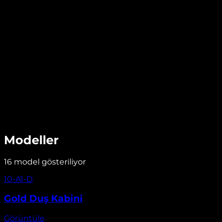
Menteşeli sistemler
· Güzelkent
Güzelkent Gold Duş Kabini
Güzelkent ilçesinde, Gold Duş Kabini, çift yönlü açılımlı
menteşeli kapı ile premium duş deneyimi sunar.
Menteşeli kapı sistemi sayesinde banyonuza ferah ve
modern bir görünüm kazandırır.
6mm Cam
Menteşeli Kapı
2 Yıl Garanti
Ücretsiz Keşif ve Danışmanlık
Modeller
16
model gösteriliyor
Görüntüle