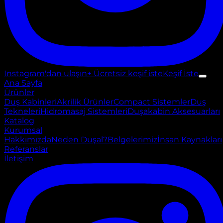
Instagram'dan ulaşın
+ Ücretsiz keşif iste
Keşif İste
Ana Sayfa
Ürünler
Duş Kabinleri
Akrilik Ürünler
Compact Sistemler
Duş
Tekneleri
Hidromasaj Sistemleri
Duşakabin Aksesuarları
Katalog
Kurumsal
Hakkımızda
Neden Duşal?
Belgelerimiz
İnsan Kaynakları
Referanslar
İletişim