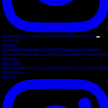
Instagram'dan ulaşın
+ Ücretsiz keşif iste
Keşif İste
Ana Sayfa
Ürünler
Duş Kabinleri
Akrilik Ürünler
Compact Sistemler
Duş
Tekneleri
Hidromasaj Sistemleri
Duşakabin Aksesuarları
Katalog
Kurumsal
Hakkımızda
Neden Duşal?
Belgelerimiz
İnsan Kaynakları
Referanslar
İletişim