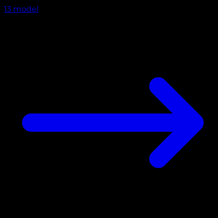
13
model