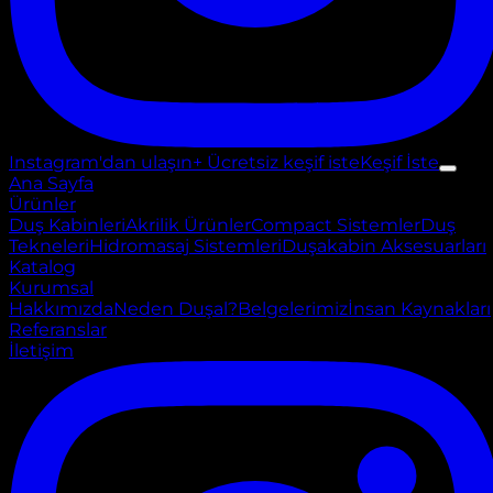
Instagram'dan ulaşın
+ Ücretsiz keşif iste
Keşif İste
Ana Sayfa
Ürünler
Duş Kabinleri
Akrilik Ürünler
Compact Sistemler
Duş
Tekneleri
Hidromasaj Sistemleri
Duşakabin Aksesuarları
Katalog
Kurumsal
Hakkımızda
Neden Duşal?
Belgelerimiz
İnsan Kaynakları
Referanslar
İletişim