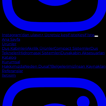
Instagram'dan ulaşın
+ Ücretsiz keşif iste
Keşif İste
Ana Sayfa
Ürünler
Duş Kabinleri
Akrilik Ürünler
Compact Sistemler
Duş
Tekneleri
Hidromasaj Sistemleri
Duşakabin Aksesuarları
Katalog
Kurumsal
Hakkımızda
Neden Duşal?
Belgelerimiz
İnsan Kaynakları
Referanslar
İletişim