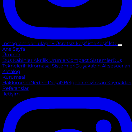
Instagram'dan ulaşın
+ Ücretsiz keşif iste
Keşif İste
Ana Sayfa
Ürünler
Duş Kabinleri
Akrilik Ürünler
Compact Sistemler
Duş
Tekneleri
Hidromasaj Sistemleri
Duşakabin Aksesuarları
Katalog
Kurumsal
Hakkımızda
Neden Duşal?
Belgelerimiz
İnsan Kaynakları
Referanslar
İletişim