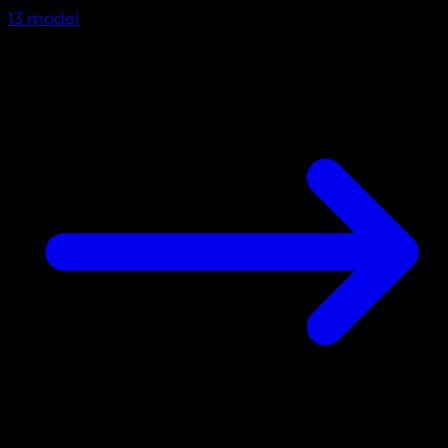
13
model