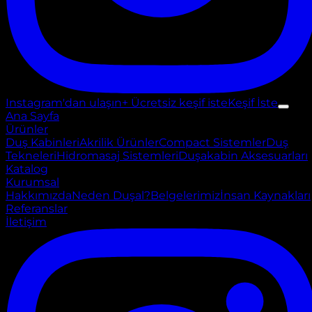
Instagram'dan ulaşın
+ Ücretsiz keşif iste
Keşif İste
Ana Sayfa
Ürünler
Duş Kabinleri
Akrilik Ürünler
Compact Sistemler
Duş
Tekneleri
Hidromasaj Sistemleri
Duşakabin Aksesuarları
Katalog
Kurumsal
Hakkımızda
Neden Duşal?
Belgelerimiz
İnsan Kaynakları
Referanslar
İletişim