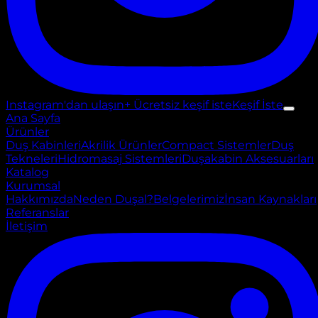
Instagram'dan ulaşın
+ Ücretsiz keşif iste
Keşif İste
Ana Sayfa
Ürünler
Duş Kabinleri
Akrilik Ürünler
Compact Sistemler
Duş
Tekneleri
Hidromasaj Sistemleri
Duşakabin Aksesuarları
Katalog
Kurumsal
Hakkımızda
Neden Duşal?
Belgelerimiz
İnsan Kaynakları
Referanslar
İletişim