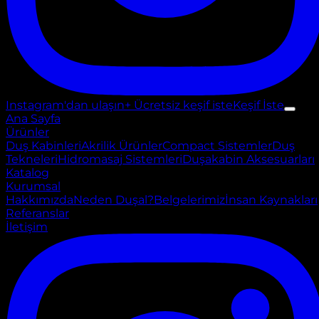
Instagram'dan ulaşın
+ Ücretsiz keşif iste
Keşif İste
Ana Sayfa
Ürünler
Duş Kabinleri
Akrilik Ürünler
Compact Sistemler
Duş
Tekneleri
Hidromasaj Sistemleri
Duşakabin Aksesuarları
Katalog
Kurumsal
Hakkımızda
Neden Duşal?
Belgelerimiz
İnsan Kaynakları
Referanslar
İletişim