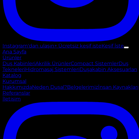
Instagram'dan ulaşın
+ Ücretsiz keşif iste
Keşif İste
Ana Sayfa
Ürünler
Duş Kabinleri
Akrilik Ürünler
Compact Sistemler
Duş
Tekneleri
Hidromasaj Sistemleri
Duşakabin Aksesuarları
Katalog
Kurumsal
Hakkımızda
Neden Duşal?
Belgelerimiz
İnsan Kaynakları
Referanslar
İletişim