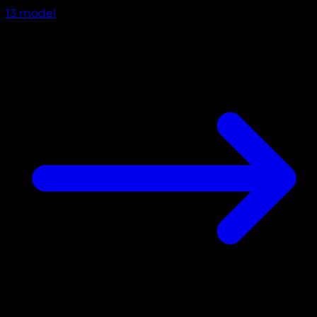
13
model