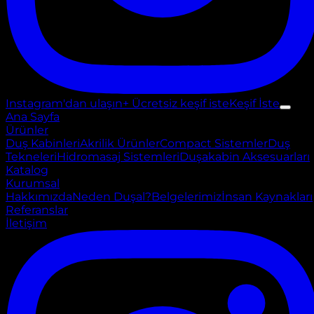
Instagram'dan ulaşın
+ Ücretsiz keşif iste
Keşif İste
Ana Sayfa
Ürünler
Duş Kabinleri
Akrilik Ürünler
Compact Sistemler
Duş
Tekneleri
Hidromasaj Sistemleri
Duşakabin Aksesuarları
Katalog
Kurumsal
Hakkımızda
Neden Duşal?
Belgelerimiz
İnsan Kaynakları
Referanslar
İletişim