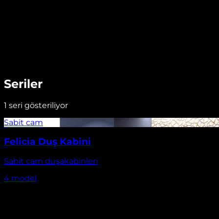
Seriler
1
seri gösteriliyor
Felicia Duş Kabini
Sabit cam duşakabinleri
4
model