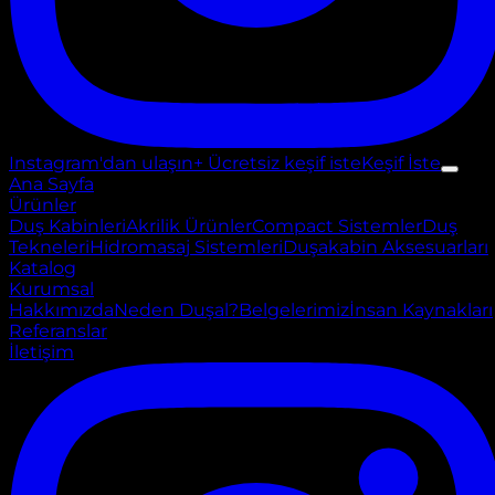
Instagram'dan ulaşın
+ Ücretsiz keşif iste
Keşif İste
Ana Sayfa
Ürünler
Duş Kabinleri
Akrilik Ürünler
Compact Sistemler
Duş
Tekneleri
Hidromasaj Sistemleri
Duşakabin Aksesuarları
Katalog
Kurumsal
Hakkımızda
Neden Duşal?
Belgelerimiz
İnsan Kaynakları
Referanslar
İletişim