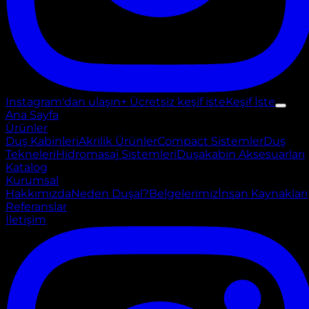
Instagram'dan ulaşın
+ Ücretsiz keşif iste
Keşif İste
Ana Sayfa
Ürünler
Duş Kabinleri
Akrilik Ürünler
Compact Sistemler
Duş
Tekneleri
Hidromasaj Sistemleri
Duşakabin Aksesuarları
Katalog
Kurumsal
Hakkımızda
Neden Duşal?
Belgelerimiz
İnsan Kaynakları
Referanslar
İletişim