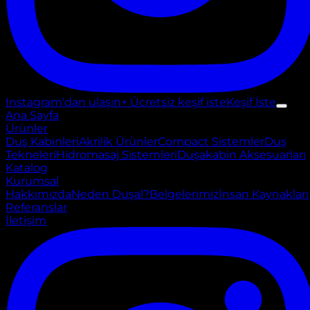
Instagram'dan ulaşın
+ Ücretsiz keşif iste
Keşif İste
Ana Sayfa
Ürünler
Duş Kabinleri
Akrilik Ürünler
Compact Sistemler
Duş
Tekneleri
Hidromasaj Sistemleri
Duşakabin Aksesuarları
Katalog
Kurumsal
Hakkımızda
Neden Duşal?
Belgelerimiz
İnsan Kaynakları
Referanslar
İletişim