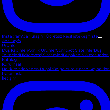
Instagram'dan ulaşın
+ Ücretsiz keşif iste
Keşif İste
Ana Sayfa
Ürünler
Duş Kabinleri
Akrilik Ürünler
Compact Sistemler
Duş
Tekneleri
Hidromasaj Sistemleri
Duşakabin Aksesuarları
Katalog
Kurumsal
Hakkımızda
Neden Duşal?
Belgelerimiz
İnsan Kaynakları
Referanslar
İletişim