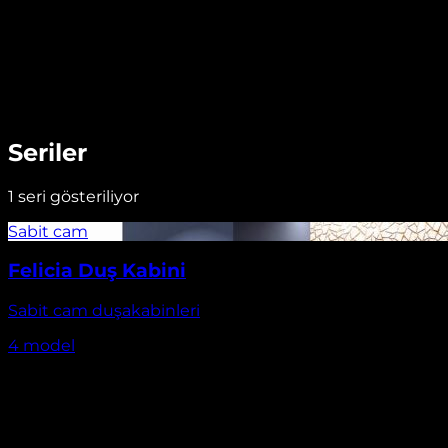
Seriler
1
seri gösteriliyor
Felicia Duş Kabini
Sabit cam duşakabinleri
4
model