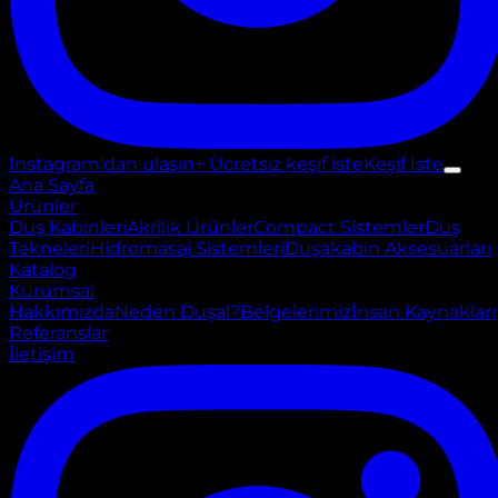
Instagram'dan ulaşın
+ Ücretsiz keşif iste
Keşif İste
Ana Sayfa
Ürünler
Duş Kabinleri
Akrilik Ürünler
Compact Sistemler
Duş
Tekneleri
Hidromasaj Sistemleri
Duşakabin Aksesuarları
Katalog
Kurumsal
Hakkımızda
Neden Duşal?
Belgelerimiz
İnsan Kaynakları
Referanslar
İletişim