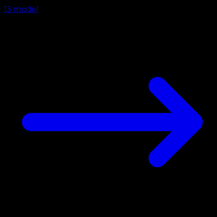
13
model