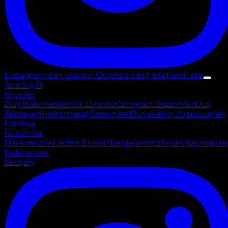
Instagram'dan ulaşın
+ Ücretsiz keşif iste
Keşif İste
Ana Sayfa
Ürünler
Duş Kabinleri
Akrilik Ürünler
Compact Sistemler
Duş
Tekneleri
Hidromasaj Sistemleri
Duşakabin Aksesuarları
Katalog
Kurumsal
Hakkımızda
Neden Duşal?
Belgelerimiz
İnsan Kaynakları
Referanslar
İletişim