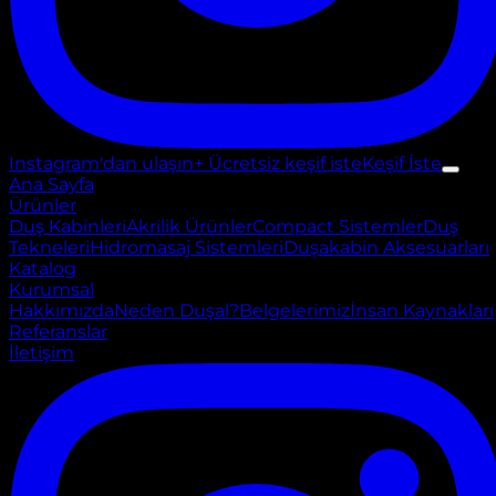
Instagram'dan ulaşın
+ Ücretsiz keşif iste
Keşif İste
Ana Sayfa
Ürünler
Duş Kabinleri
Akrilik Ürünler
Compact Sistemler
Duş
Tekneleri
Hidromasaj Sistemleri
Duşakabin Aksesuarları
Katalog
Kurumsal
Hakkımızda
Neden Duşal?
Belgelerimiz
İnsan Kaynakları
Referanslar
İletişim