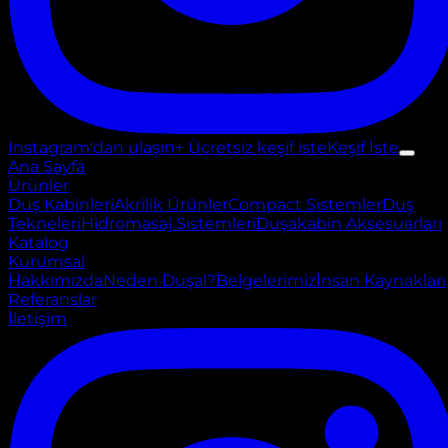
Instagram'dan ulaşın
+ Ücretsiz keşif iste
Keşif İste
Ana Sayfa
Ürünler
Duş Kabinleri
Akrilik Ürünler
Compact Sistemler
Duş
Tekneleri
Hidromasaj Sistemleri
Duşakabin Aksesuarları
Katalog
Kurumsal
Hakkımızda
Neden Duşal?
Belgelerimiz
İnsan Kaynakları
Referanslar
İletişim